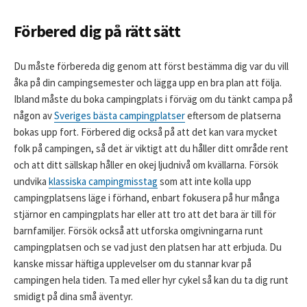
Förbered dig på rätt sätt
Du måste förbereda dig genom att först bestämma dig var du vill
åka på din campingsemester och lägga upp en bra plan att följa.
Ibland måste du boka campingplats i förväg om du tänkt campa på
någon av
Sveriges bästa campingplatser
eftersom de platserna
bokas upp fort. Förbered dig också på att det kan vara mycket
folk på campingen, så det är viktigt att du håller ditt område rent
och att ditt sällskap håller en okej ljudnivå om kvällarna. Försök
undvika
klassiska campingmisstag
som att inte kolla upp
campingplatsens läge i förhand, enbart fokusera på hur många
stjärnor en campingplats har eller att tro att det bara är till för
barnfamiljer. Försök också att utforska omgivningarna runt
campingplatsen och se vad just den platsen har att erbjuda. Du
kanske missar häftiga upplevelser om du stannar kvar på
campingen hela tiden. Ta med eller hyr cykel så kan du ta dig runt
smidigt på dina små äventyr.