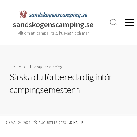
Skip
to
content
sandskogenscamping.se
Search
Men
Toggle
Allt om att campa i tält, husvagn och mer
Home
>
Husvagnscamping
Så ska du förbereda dig inför
campingsemestern
PUBLISHED
LAST
AUTHOR
MAJ 24, 2021
AUGUSTI 18, 2023
KALLE
DATE
MODIFIED
DATE