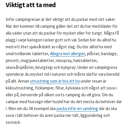
Viktigt att ta med
Inför campingresan är det viktigt att du packar med rätt saker.
När det kommer till camping gäller det att du har med kläder för
alla väder utan att du packar för mycket eller för tungt. Några få
plagg i varje kategori räcker gott och väl. Sedan bör du alltid ha
med ett litet sjukvårdskit av något slag. Du bör alltid ha med
smärtstillande tabletter,
Allegra mot allergier
, plåster, bandage,
pincett, magsjuketabletter, nässpray, halstabletter,
skavsårsplåster, kirurgtejp och kylspray. Under en campingresa
spenderar du mycket tid i naturen och måste därför vara beredd
på allt. Annan
utrustning som är bra att ha
under resan är
köksutrustning, ficklampor, filtar, kylväska och något att sova i
eller på, beroende på vilken sorts camping du vill göra. Om du
campar med husvagn eller husbil har du det mesta du behöver där
i. Men om du till exempel ska
packa inför en vandring
där du ska
sova i tält behöver du även packa ner tält, liggunderlag och
sovsäck.