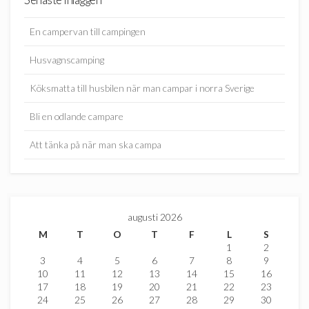
En campervan till campingen
Husvagnscamping
Köksmatta till husbilen när man campar i norra Sverige
Bli en odlande campare
Att tänka på när man ska campa
augusti 2026
M
T
O
T
F
L
S
1
2
3
4
5
6
7
8
9
10
11
12
13
14
15
16
17
18
19
20
21
22
23
24
25
26
27
28
29
30