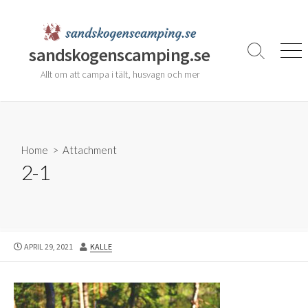
Skip
to
content
sandskogenscamping.se
Search
Men
Toggle
Allt om att campa i tält, husvagn och mer
Home
> Attachment
2-1
PUBLISHED
AUTHOR
APRIL 29, 2021
KALLE
DATE